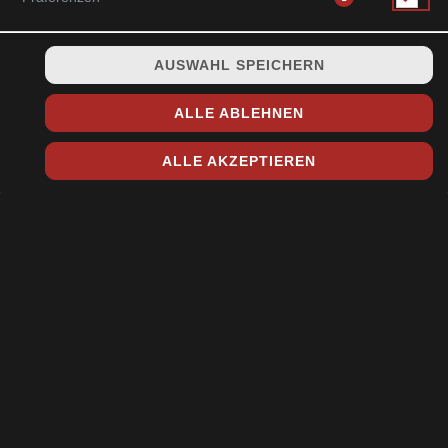
AUSWAHL SPEICHERN
ALLE ABLEHNEN
ALLE AKZEPTIEREN
STORE AUSWÄHLEN
TOSHI SUSHI & ASIA KÜCHE
Adresse:
Elisabethstraße 19
01324 Dresden