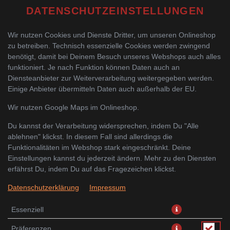
DATENSCHUTZEINSTELLUNGEN
Wir nutzen Cookies und Dienste Dritter, um unseren Onlineshop
zu betreiben. Technisch essenzielle Cookies werden zwingend
benötigt, damit bei Deinem Besuch unseres Webshops auch alles
funktioniert. Je nach Funktion können Daten auch an
Diensteanbieter zur Weiterverarbeitung weitergegeben werden.
Einige Anbieter übermitteln Daten auch außerhalb der EU.
LIEFERN LASSEN
SELBST ABHOLEN
Wir nutzen Google Maps im Onlineshop.
Wir benötigt Deine Zustimmung für die Verwendung von
Du kannst der Verarbeitung widersprechen, indem Du "Alle
Google Maps um den passenden Store für Dich zu finden.
ablehnen" klickst. In diesem Fall sind allerdings die
Funktionalitäten im Webshop stark eingeschränkt. Deine
Einstellungen kannst du jederzeit ändern. Mehr zu den Diensten
VERWENDUNG VON GOOGLE MAPS
ZUSTIMMEN
erfährst Du, indem Du auf das Fragezeichen klickst.
Datenschutzerklärung
Impressum
Essenziell
Präferenzen