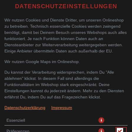
DATENSCHUTZEINSTELLUNGEN
SUSHI MENÜ
Wir nutzen Cookies und Dienste Dritter, um unseren Onlineshop
zu betreiben. Technisch essenzielle Cookies werden zwingend
VORSPEISEN
benötigt, damit bei Deinem Besuch unseres Webshops auch alles
funktioniert. Je nach Funktion können Daten auch an
SUSHI VORSPEISEN
Diensteanbieter zur Weiterverarbeitung weitergegeben werden.
SASHIMI
Einige Anbieter übermitteln Daten auch außerhalb der EU.
Wir nutzen Google Maps im Onlineshop.
NIGIRI
Du kannst der Verarbeitung widersprechen, indem Du "Alle
MAKI
ablehnen" klickst. In diesem Fall sind allerdings die
FUTO MAKI
Funktionalitäten im Webshop stark eingeschränkt. Deine
Einstellungen kannst du jederzeit ändern. Mehr zu den Diensten
TEMPURA FUTO MAKI
erfährst Du, indem Du auf das Fragezeichen klickst.
INSIDE OUT
Datenschutzerklärung
Impressum
WARME SPEZIALITÄTEN
Essenziell
THAI CURRY GERICHTE
Präferenzen