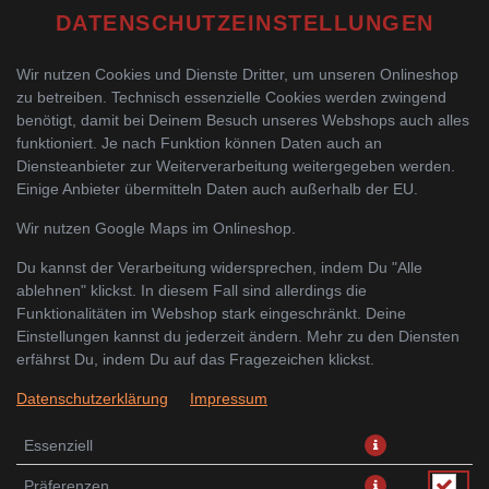
DATENSCHUTZEINSTELLUNGEN
SUSHI MENÜ
Wir nutzen Cookies und Dienste Dritter, um unseren Onlineshop
zu betreiben. Technisch essenzielle Cookies werden zwingend
VORSPEISEN
benötigt, damit bei Deinem Besuch unseres Webshops auch alles
funktioniert. Je nach Funktion können Daten auch an
SUSHI VORSPEISEN
Diensteanbieter zur Weiterverarbeitung weitergegeben werden.
SASHIMI
Einige Anbieter übermitteln Daten auch außerhalb der EU.
Wir nutzen Google Maps im Onlineshop.
NIGIRI
Du kannst der Verarbeitung widersprechen, indem Du "Alle
MAKI
ablehnen" klickst. In diesem Fall sind allerdings die
FUTO MAKI
Funktionalitäten im Webshop stark eingeschränkt. Deine
Einstellungen kannst du jederzeit ändern. Mehr zu den Diensten
TEMPURA FUTO MAKI
erfährst Du, indem Du auf das Fragezeichen klickst.
INSIDE OUT
Datenschutzerklärung
Impressum
WARME SPEZIALITÄTEN
Essenziell
THAI CURRY GERICHTE
Präferenzen