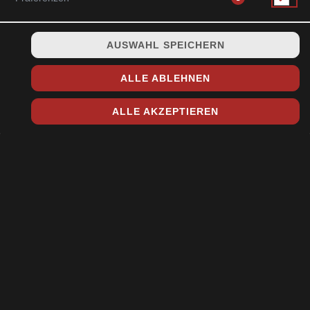
AUSWAHL SPEICHERN
2,90 € *
ALLE ABLEHNEN
* Die Preise können nach Auswahl des Stores variieren.
ALLE AKZEPTIEREN
© 2026
Toshi Sushi & Asia Küche
Impressum
Datenschutz
Datenschutzeinstellungen
Barrierefreiheit
AGB
Lieferdienstsoftware und Webshop von
SIDES