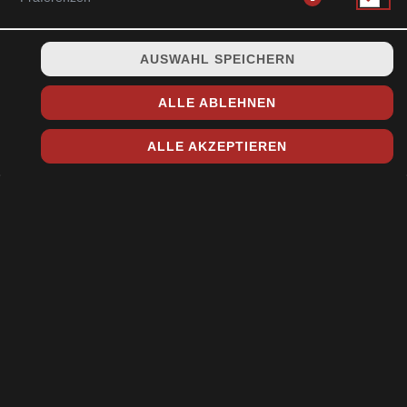
AUSWAHL SPEICHERN
mit frischem Gemüse
ALLE ABLEHNEN
15,90 € *
ALLE AKZEPTIEREN
* Die Preise können nach Auswahl des Stores variieren.
© 2026
Toshi Sushi & Asia Küche
Impressum
Datenschutz
Datenschutzeinstellungen
Barrierefreiheit
AGB
Lieferdienstsoftware und Webshop von
SIDES