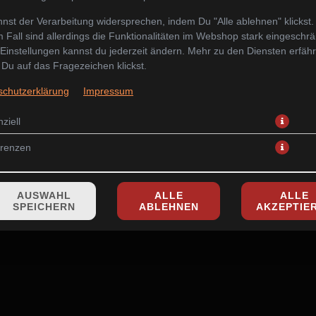
nst der Verarbeitung widersprechen, indem Du "Alle ablehnen" klickst.
 Fall sind allerdings die Funktionalitäten im Webshop stark eingeschrä
Einstellungen kannst du jederzeit ändern. Mehr zu den Diensten erfähr
Du auf das Fragezeichen klickst.
18 gemischte Scheiben Fischsorten
schutzerklärung
Impressum
34,90 € *
ziell
* Die Preise können nach Auswahl des Stores variieren.
erenzen
AUSWAHL
ALLE
ALLE
SPEICHERN
ABLEHNEN
AKZEPTIE