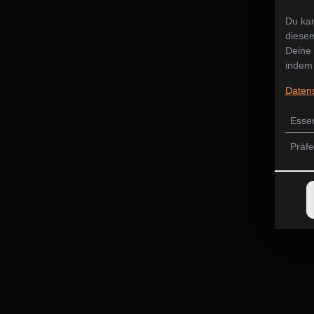
Du kan
diesem
Deine 
indem 
Daten
Essen
Präf