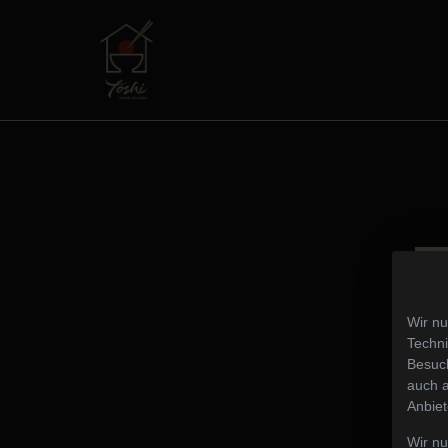
Wir nu
Techni
Besuch
auch a
Anbiet
Wir n