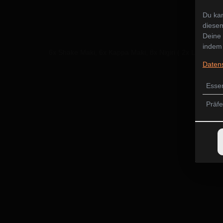
Du kan
diesem
Deine 
indem 
6x Shake Maki, 6x Kappa Maki, 8x Nigiri ( 2x Lachs, 2 T
Daten
Essen
Präf