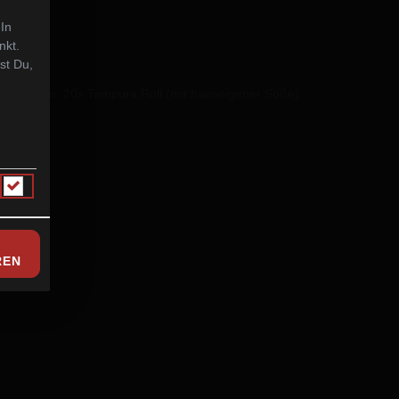
 In
nkt.
st Du,
 Salmon Skin, 20x Tempura Roll (mit hauseigener Soße)
REN