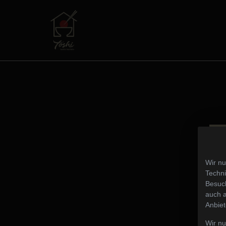
Wir nu
Techni
Besuch
auch a
Anbiet
Wir n