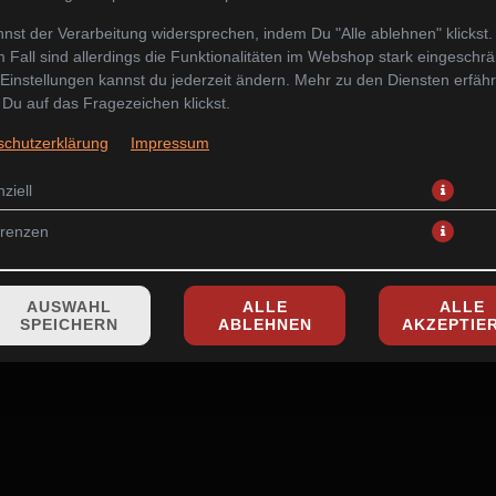
nst der Verarbeitung widersprechen, indem Du "Alle ablehnen" klickst.
 Fall sind allerdings die Funktionalitäten im Webshop stark eingeschrä
Einstellungen kannst du jederzeit ändern. Mehr zu den Diensten erfähr
Du auf das Fragezeichen klickst.
hunfisch, 2x Ebi, 2x Butterfisch), 8x Alaska Roll, 8x Jackson Roll, 8x
und Wakame Salat und zusätzlich 2 grosse Misosuppen
schutzerklärung
Impressum
84,90 € *
ziell
erenzen
* Die Preise können nach Auswahl des Stores variieren.
AUSWAHL
ALLE
ALLE
SPEICHERN
ABLEHNEN
AKZEPTIE