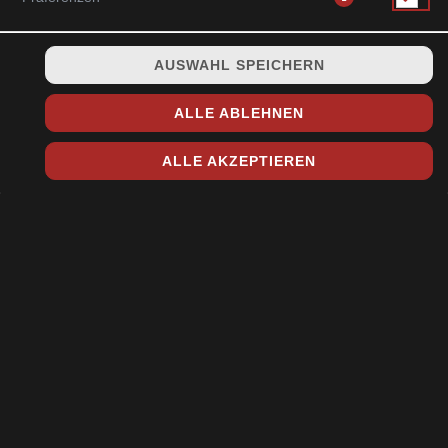
AUSWAHL SPEICHERN
6x Kappa Maki, 6x Shake Maki, 8x Alaska Roll und zusätzlich
1 Misosuppe
ALLE ABLEHNEN
15,90 € *
ALLE AKZEPTIEREN
* Die Preise können nach Auswahl des Stores variieren.
© 2026
Toshi Sushi & Asia Küche
Impressum
Datenschutz
Datenschutzeinstellungen
Barrierefreiheit
AGB
Lieferdienstsoftware und Webshop von
SIDES