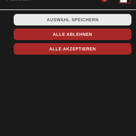
AUSWAHL SPEICHERN
Garnelen, Mango, Gurke bedeckt von hauchdünnen Avocado
Streifen und hauseigener Sauce (8 Stück)
ALLE ABLEHNEN
12,90 € *
ALLE AKZEPTIEREN
* Die Preise können nach Auswahl des Stores variieren.
© 2026
Toshi Sushi & Asia Küche
Impressum
Datenschutz
Datenschutzeinstellungen
Barrierefreiheit
AGB
Lieferdienstsoftware und Webshop von
SIDES