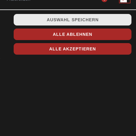
AUSWAHL SPEICHERN
mit Lachs und Avocado (6 Stück)
ALLE ABLEHNEN
5,50 € *
ALLE AKZEPTIEREN
* Die Preise können nach Auswahl des Stores variieren.
© 2026
Toshi Sushi & Asia Küche
Impressum
Datenschutz
Datenschutzeinstellungen
Barrierefreiheit
AGB
Lieferdienstsoftware und Webshop von
SIDES