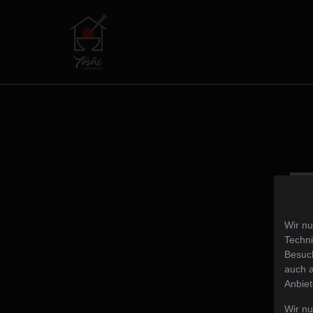
Wir nu
Techni
Besuch
auch a
Anbiet
Wir n