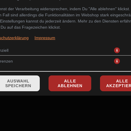
nst der Verarbeitung widersprechen, indem Du "Alle ablehnen" klickst.
 Fall sind allerdings die Funktionalitäten im Webshop stark eingeschrä
Einstellungen kannst du jederzeit ändern. Mehr zu den Diensten erfähr
Du auf das Fragezeichen klickst.
japanischer Seetang Salat mit Sesam
schutzerklärung
Impressum
6,90 € *
ziell
* Die Preise können nach Auswahl des Stores variieren.
erenzen
AUSWAHL
ALLE
ALLE
SPEICHERN
ABLEHNEN
AKZEPTIE