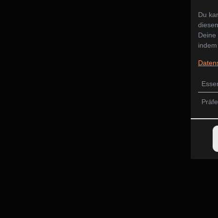
Du kan
diesem
Deine 
indem 
Daten
Essen
Präf