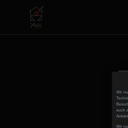
Wir nu
Techni
Besuch
auch a
Anbiet
Wir n