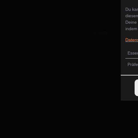
Du kan
diesem
Deine 
indem 
5 Stück hausgemachte T
Daten
Essen
Präf