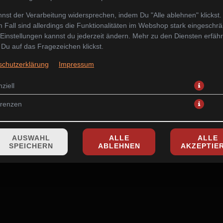
nst der Verarbeitung widersprechen, indem Du "Alle ablehnen" klickst.
 Fall sind allerdings die Funktionalitäten im Webshop stark eingeschrä
Einstellungen kannst du jederzeit ändern. Mehr zu den Diensten erfähr
Du auf das Fragezeichen klickst.
eigtaschen gefüllt mit Hackfleisch, Garnelentartar, frischen Kräutern
schutzerklärung
Impressum
6,90 € *
ziell
* Die Preise können nach Auswahl des Stores variieren.
erenzen
AUSWAHL
ALLE
ALLE
SPEICHERN
ABLEHNEN
AKZEPTIE