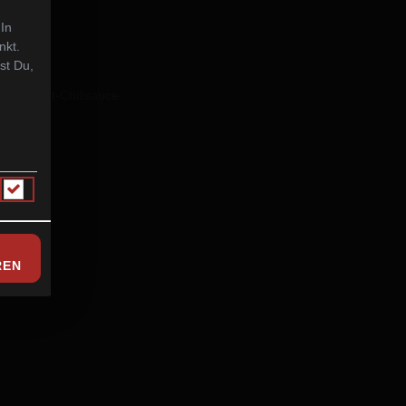
 In
nkt.
st Du,
 und Sweet-Chilisauce
REN