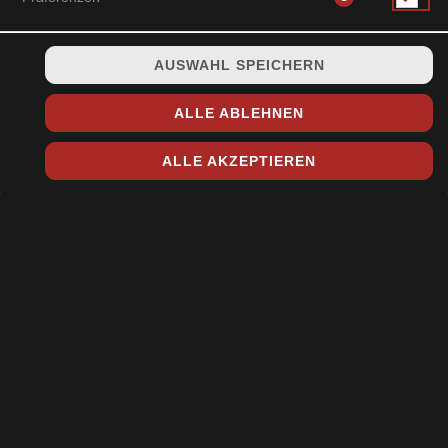
AUSWAHL SPEICHERN
3 Stück hausgemachte knusprige Frühlingsrollen gefüllt mit
ALLE ABLEHNEN
Hackfleisch, Glasnudeln, Morcheln, Garnelen, Gemüse und
Sweet-Chilisauce
ALLE AKZEPTIEREN
7,50 € *
* Die Preise können nach Auswahl des Stores variieren.
© 2026
Toshi Sushi & Asia Küche
Impressum
Datenschutz
Datenschutzeinstellungen
Barrierefreiheit
AGB
Lieferdienstsoftware und Webshop von
SIDES