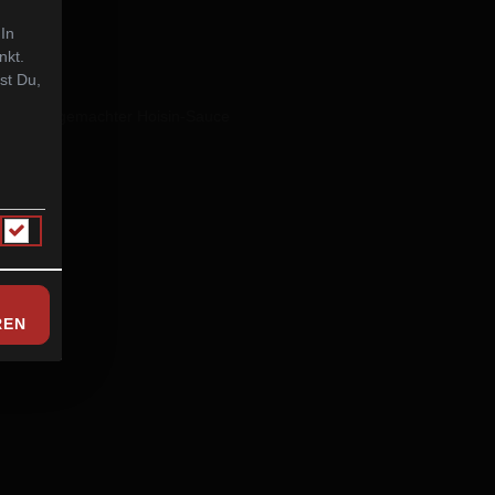
 In
nkt.
st Du,
t mit hausgemachter Hoisin-Sauce
REN