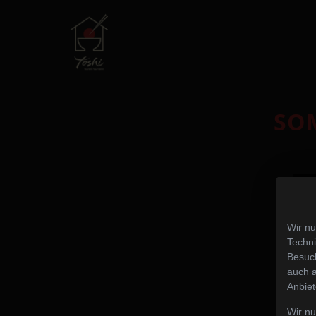
SO
Wir nu
Techni
Besuch
auch a
Anbiet
Wir n