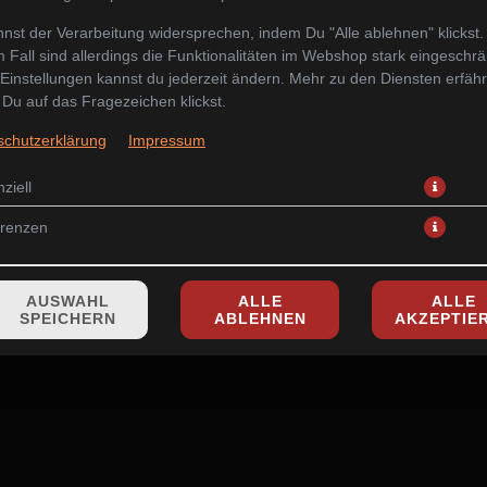
nst der Verarbeitung widersprechen, indem Du "Alle ablehnen" klickst.
 Fall sind allerdings die Funktionalitäten im Webshop stark eingeschrä
Einstellungen kannst du jederzeit ändern. Mehr zu den Diensten erfähr
Du auf das Fragezeichen klickst.
Salat, Mango und frischen Kräutern, umwickelt von Reispapier, servier
schutzerklärung
Impressum
7,90 € *
ziell
* Die Preise können nach Auswahl des Stores variieren.
erenzen
AUSWAHL
ALLE
ALLE
SPEICHERN
ABLEHNEN
AKZEPTIE