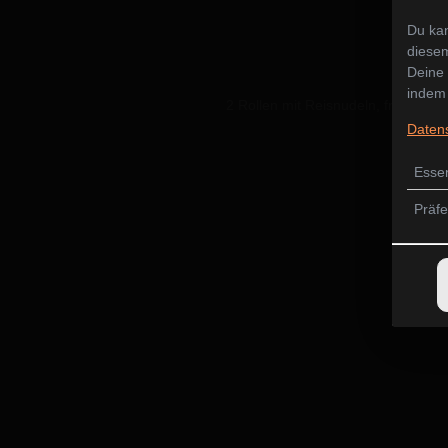
Du kan
diesem
Deine 
indem 
2 Rollen mit Reisnudeln, frischem 
Daten
Essen
Präf